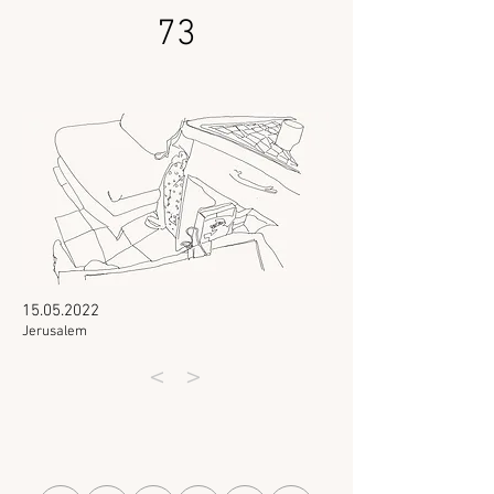
73
15.05.2022
Jerusalem
<
>